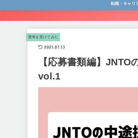
転職・キャリ
キャリア全般
キャリア相談サ
転職エージェン
転職サイト
選考を受けてみた
2021.07.13
【応募書類編】JNT
vol.1