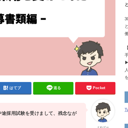
はてブ
送る
Pocket
T
中途採用試験を受けまして、残念なが
とればー