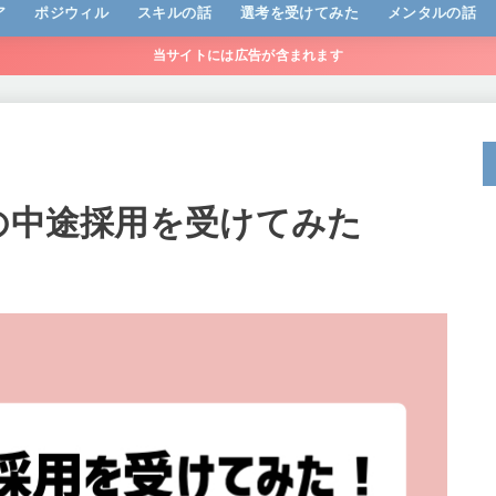
ア
ポジウィル
スキルの話
選考を受けてみた
メンタルの話
当サイトには広告が含まれます
ービス
ト
ポジウィルキャリア
ポジウィルキャリア体験記
RIZAP ENGLISH 体験記
英語学習
webマーケティング
Oの中途採用を受けてみた