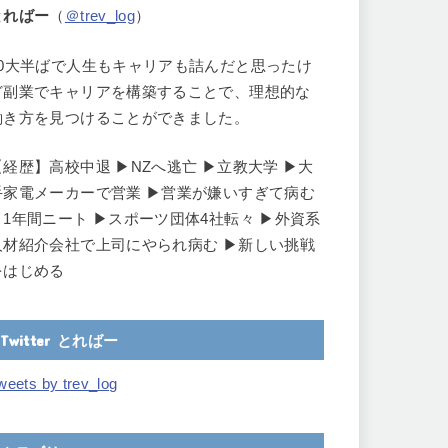
とればー
（
＠trev_log
）
30大半ばで人生もキャリアも詰んだと思ったけ
ど副業でキャリアを構築することで、理想的な
働き方を見つけることができました。
【経歴】高校中退 ▶︎NZへ逃亡 ▶︎立教大学 ▶︎大
手家電メーカーで営業 ▶︎営業が嫌いすぎて病む
▶︎1年間ニート ▶︎スポーツ団体4社転々 ▶︎外資系
人材紹介会社で上司にやられ病む ▶︎新しい挑戦
をはじめる
Twitter とればー
weets by trev_log