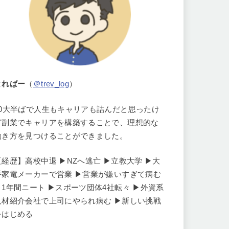
とればー
（
＠trev_log
）
30大半ばで人生もキャリアも詰んだと思ったけ
ど副業でキャリアを構築することで、理想的な
働き方を見つけることができました。
【経歴】高校中退 ▶︎NZへ逃亡 ▶︎立教大学 ▶︎大
手家電メーカーで営業 ▶︎営業が嫌いすぎて病む
▶︎1年間ニート ▶︎スポーツ団体4社転々 ▶︎外資系
人材紹介会社で上司にやられ病む ▶︎新しい挑戦
をはじめる