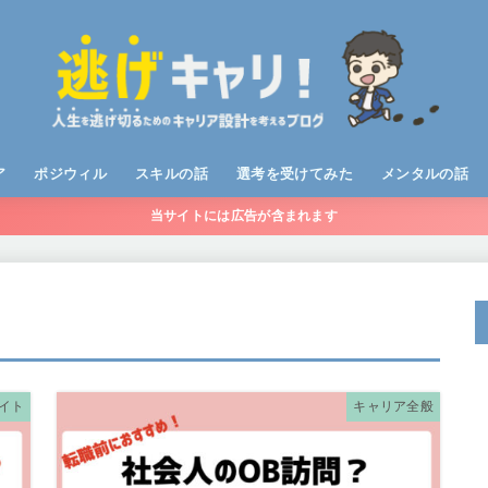
ア
ポジウィル
スキルの話
選考を受けてみた
メンタルの話
当サイトには広告が含まれます
ービス
ト
ポジウィルキャリア
ポジウィルキャリア体験記
RIZAP ENGLISH 体験記
英語学習
webマーケティング
イト
キャリア全般