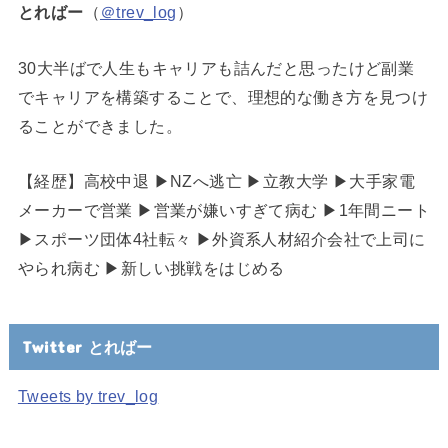
とればー
（
＠trev_log
）
30大半ばで人生もキャリアも詰んだと思ったけど副業
でキャリアを構築することで、理想的な働き方を見つけ
ることができました。
【経歴】高校中退 ▶︎NZへ逃亡 ▶︎立教大学 ▶︎大手家電
メーカーで営業 ▶︎営業が嫌いすぎて病む ▶︎1年間ニート
▶︎スポーツ団体4社転々 ▶︎外資系人材紹介会社で上司に
やられ病む ▶︎新しい挑戦をはじめる
Twitter とればー
Tweets by trev_log